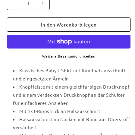
Verringere
Erhöhe
die
die
Menge
Menge
für
für
In den Warenkorb legen
Stanley/Stella
Stanley/Stella
Baby
Baby
Bio-
Bio-
T-
T-
Shirt
Shirt
Weitere Bezahlmöglichkeiten
BABY
BABY
CREATOR
CREATOR
Klassisches Baby T-Shirt mit Rundhalsausschnitt
und eingesetzten Ärmeln
Knopfleiste mit einem gleichfarbigen Druckknopf
und einem verdeckten Druckknopf an der Schulter
für einfacheres Anziehen
Mit 1x1-Rippstrick an Halsausschnitt
Halsausschnitt im Nacken mit Band aus Oberstoff
versäubert