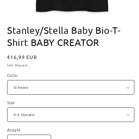
Medien
1
Stanley/Stella Baby Bio-T-
in
Modal
öffnen
Shirt BABY CREATOR
Normaler
€16,99 EUR
Preis
Inkl. Steuern.
Color
Size
Anzahl